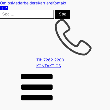
Om os
Medarbejdere
Karriere
Kontakt
Søg
efter:
Tlf: 7262 2200
KONTAKT OS