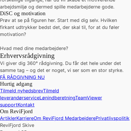
arbejdsmiljø og dermed spille medarbejderne gode.
DiSC og motivation
Prøv at se på figuren her. Start med dig selv. Hvilken
firkant udtrykker bedst det, der skal til, for at du føler
motivation?
Hvad med dine medarbejdere?
Erhvervsrådgivning
Vi giver dig 360° rådgivning. Du får det hele under det
samme tag – og det er noget, vi ser som en stor styrke.
FÅ RÅDGIVNING NU
Hurtig adgang
Tilmeld nyhedsbrev
Tilmeld
leverandørservice
Lønindberetning
TeamViewer
support
Kontakt
Om ReviFjord
Artikler
Karriere
Om ReviFjord
Medarbejdere
Privatlivspolitik
ReviFjord Skive