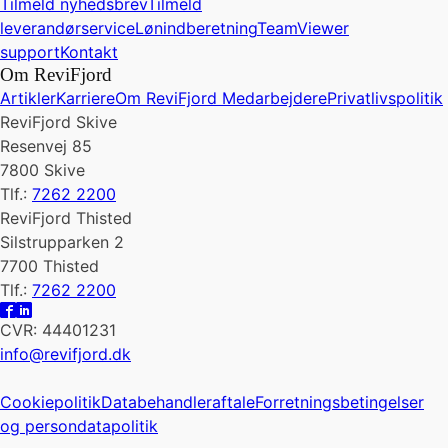
Tilmeld nyhedsbrev
Tilmeld
leverandørservice
Lønindberetning
TeamViewer
support
Kontakt
Om ReviFjord
Artikler
Karriere
Om ReviFjord
Medarbejdere
Privatlivspolitik
ReviFjord Skive
Resenvej 85
7800 Skive
Tlf.:
7262 2200
ReviFjord Thisted
Silstrupparken 2
7700 Thisted
Tlf.:
7262 2200
CVR: 44401231
info@revifjord.dk
Cookiepolitik
Databehandleraftale
Forretningsbetingelser
og persondatapolitik