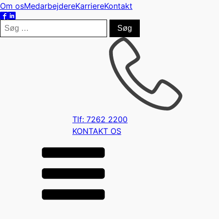
Om os
Medarbejdere
Karriere
Kontakt
Søg
efter:
Tlf: 7262 2200
KONTAKT OS