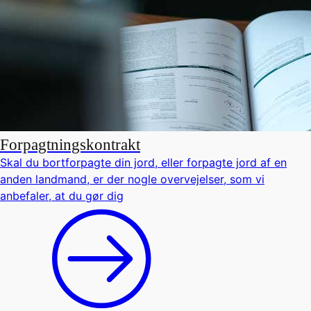
Forpagtningskontrakt
Skal du bortforpagte din jord, eller forpagte jord af en
anden landmand, er der nogle overvejelser, som vi
anbefaler, at du gør dig