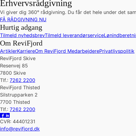
Erhvervsrådgivning
Vi giver dig 360° rådgivning. Du får det hele under det sam
FÅ RÅDGIVNING NU
Hurtig adgang
Tilmeld nyhedsbrev
Tilmeld leverandørservice
Lønindberetni
Om ReviFjord
Artikler
Karriere
Om ReviFjord
Medarbejdere
Privatlivspolitik
ReviFjord Skive
Resenvej 85
7800 Skive
Tlf.:
7262 2200
ReviFjord Thisted
Silstrupparken 2
7700 Thisted
Tlf.:
7262 2200
CVR: 44401231
info@revifjord.dk