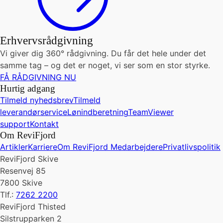
Erhvervsrådgivning
Vi giver dig 360° rådgivning. Du får det hele under det
samme tag – og det er noget, vi ser som en stor styrke.
FÅ RÅDGIVNING NU
Hurtig adgang
Tilmeld nyhedsbrev
Tilmeld
leverandørservice
Lønindberetning
TeamViewer
support
Kontakt
Om ReviFjord
Artikler
Karriere
Om ReviFjord
Medarbejdere
Privatlivspolitik
ReviFjord Skive
Resenvej 85
7800 Skive
Tlf.:
7262 2200
ReviFjord Thisted
Silstrupparken 2