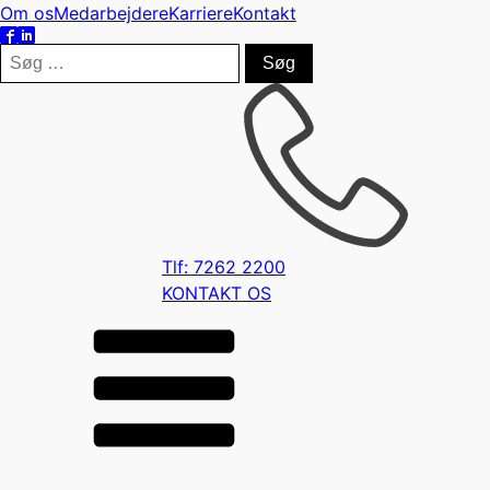
Om os
Medarbejdere
Karriere
Kontakt
Søg
efter:
Tlf: 7262 2200
KONTAKT OS