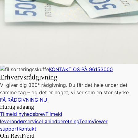
KONTAKT OS PÅ 96153000
Erhvervsrådgivning
Vi giver dig 360° rådgivning. Du får det hele under det
samme tag – og det er noget, vi ser som en stor styrke.
FÅ RÅDGIVNING NU
Hurtig adgang
Tilmeld nyhedsbrev
Tilmeld
leverandørservice
Lønindberetning
TeamViewer
support
Kontakt
Om ReviFjord