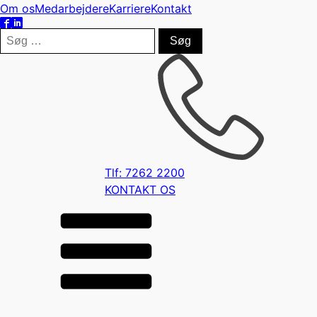
Om os
Medarbejdere
Karriere
Kontakt
Søg
efter:
Tlf: 7262 2200
KONTAKT OS