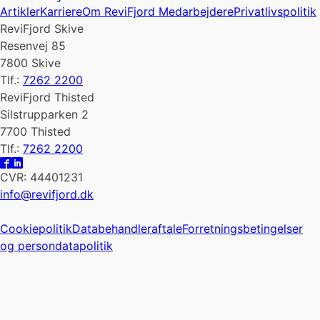
Artikler
Karriere
Om ReviFjord
Medarbejdere
Privatlivspolitik
ReviFjord Skive
Resenvej 85
7800 Skive
Tlf.:
7262 2200
ReviFjord Thisted
Silstrupparken 2
7700 Thisted
Tlf.:
7262 2200
CVR: 44401231
info@revifjord.dk
Cookiepolitik
Databehandleraftale
Forretningsbetingelser
og persondatapolitik