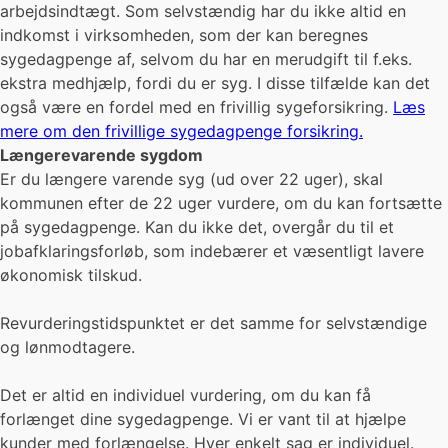
arbejdsindtægt. Som selvstændig har du ikke altid en
indkomst i virksomheden, som der kan beregnes
sygedagpenge af, selvom du har en merudgift til f.eks.
ekstra medhjælp, fordi du er syg. I disse tilfælde kan det
også være en fordel med en frivillig sygeforsikring.
Læs
mere om den frivillige sygedagpenge forsikring.
Længerevarende sygdom
Er du længere varende syg (ud over 22 uger), skal
kommunen efter de 22 uger vurdere, om du kan fortsætte
på sygedagpenge. Kan du ikke det, overgår du til et
jobafklaringsforløb, som indebærer et væsentligt lavere
økonomisk tilskud.
Revurderingstidspunktet er det samme for selvstændige
og lønmodtagere.
Det er altid en individuel vurdering, om du kan få
forlænget dine sygedagpenge. Vi er vant til at hjælpe
kunder med forlængelse. Hver enkelt sag er individuel.